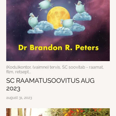
(Kodu)kontor, (vaimne) tervis, SC soovitab - raamat,
film, retsept...
SC RAAMATUSOOVITUS AUG
2023
august 31, 2023