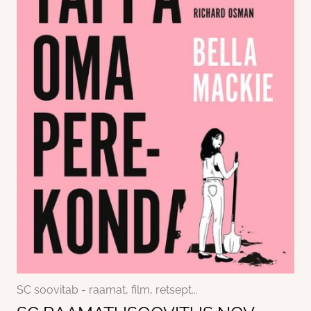
SC soovitab - raamat, film, retsept...