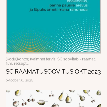
(Kodu)kontor, (vaimne) tervis, SC soovitab - raamat,
film, retsept...
SC RAAMATUSOOVITUS OKT 2023
oktoober 31, 2023