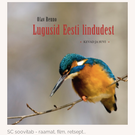
SC soovitab - raamat, film, retsept...