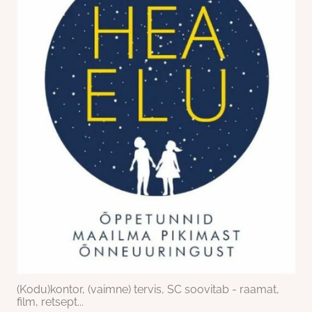
(Kodu)kontor, (vaimne) tervis, SC soovitab - raamat,
film, retsept...