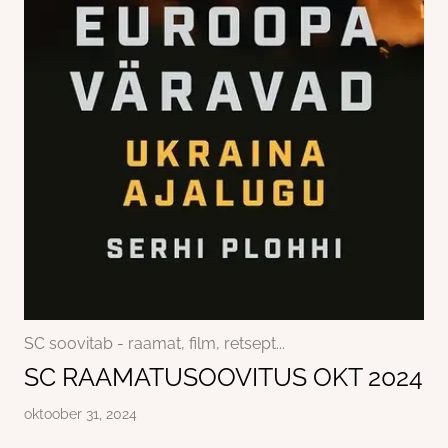
(Kodu)kontor, (vaimne) tervis
Büroo
SC soovitab - raamat, film, retsept...
Aktsioonid
Varia
SC soovitab - raamat, film, retsept...
SC RAAMATUSOOVITUS OKT 2024
oktoober 31, 2024