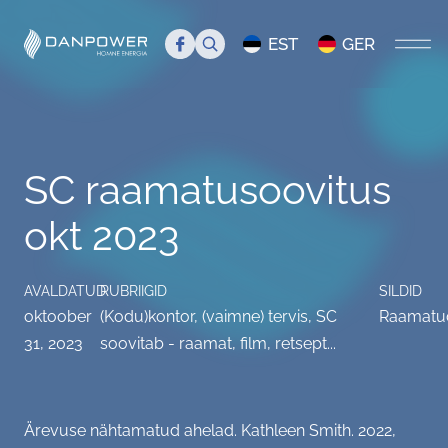
Search
EST
GER
AVALEHT
SC raamatusoovitus
MEIST
okt 2023
Tutvustus
TIIM
Juhtkond
Tiim
BLOGI
AVALDATUD
RUBRIIGID
SILDID
oktoober
(Kodu)kontor, (vaimne) tervis
,
SC
Raamatu
Danpower meedias
Liikmed
Servicecenter Danpower
31, 2023
soovitab - raamat, film, retsept...
Töökuulutus
Üritused
Ärevuse nähtamatud ahelad. Kathleen Smith. 2022,
KKK
Info