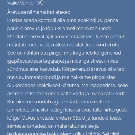
Väike Vanker OÜ
(Kodu)kontor, (vaimne) tervis
Ärevuse nähtamatud ahelad
Kuidas saada kontrolli alla oma ebakindlus, panna
SC soovitab - raamat, film, retsept...
pausile ärevus ja lõpuks ometi maha rahuneda
Me elame äreval ajal ärevas maailmas. Ja see ärevus
GALERII
mõjutab meid viisil, millest me alati teadlikud ei ole.
See on nähtamatu pinge, mis koguneb kõrgenenud
Tiim
KONTAKT
igapäevastressi tagajärjel ja mida iga stressi- rikas
sündmus aina kasvatab. Kõrgenenud ärevus käivitab
Üritused
meis automaatpiloodi ja me hakkame pingelistes
olukordades reaktiivselt käituma. Me reageerime, selle
Büroo
asemel et kontroll enda kätte võtta ja maha rahuneda.
Aktsioonid
Kui inimene suudab aga eristada oma mõtteid
tunnetest, ei hakka kellegi teise ärevus talle nii kergesti
Varia
külge. Oskus eristada enda mõtteid ja tundeid teiste
inimeste omadest on maharahunemise ja
hakkamasaamise jaoks olemuslikult tähtis. Sel viisil