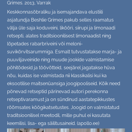
Grimes. 2013, Varrak
(Kodu)kontor, (vaimne) tervis
Keskkonnasõbraliku ja isemajandava elustiili
asjatundja Beshlie Grimes pakub selles raamatus
SC soovitab - raamat, film, retsept...
välja üle saja koduveini, likööri, siirupi ja limonaadi
retsepti, alates traditsioonilisest limonaadist ning
GALERII
lõpetades rabarbriveini või meloni-
suvikõrvitsarummiga. Esmalt tutvustatakse marja- ja
Tiim
KONTAKT
puuviljaveinide ning muude jookide valmistamise
põhitõdesid ja töövõtteid, seejärel jagatakse hüva
Üritused
nõu, kuidas ise valmistada nii klassikalisi kui ka
eksootilise maitsenüansiga joogipooliseid. Kõik need
Büroo
põnevad retseptid pärinevad autori perekonna
Aktsioonid
retseptivaramust ja on sündinud aastatepikkustes
rõõmsates köögikatsetustes. Joogid on valmistatud
Varia
traditsioonilisel meetodil, mille puhul ei kasutata
keemilisi, lisa- ega säilitusaineid. (apollo.ee)