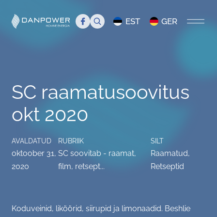
Search
EST
GER
AVALEHT
SC raamatusoovitus
MEIST
okt 2020
Tutvustus
TIIM
Juhtkond
Tiim
BLOGI
AVALDATUD
RUBRIIK
SILT
oktoober 31,
SC soovitab - raamat,
Raamatud
,
Danpower meedias
Liikmed
Servicecenter Danpower
2020
film, retsept...
Retseptid
Töökuulutus
Üritused
Koduveinid, liköörid, siirupid ja limonaadid. Beshlie
KKK
Info