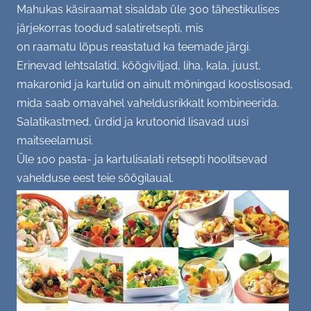
Mahukas käsiraamat sisaldab üle 300 tähestikulises
(Kodu)kontor, (vaimne) tervis
järjekorras toodud salatiretsepti, mis
on raamatu lõpus reastatud ka teemade järgi.
SC soovitab - raamat, film, retsept...
Erinevad lehtsalatid, köögiviljad, liha, kala, juust,
makaronid ja kartulid on ainult mõningad koostisosad,
GALERII
mida saab omavahel vaheldusrikkalt kombineerida.
Salatikastmed, ürdid ja krutoonid lisavad uusi
Tiim
KONTAKT
maitseelamusi.
Üle 100 pasta- ja kartulisalati retsepti hoolitsevad
Üritused
vahelduse eest teie söögilaual.
Büroo
Aktsioonid
Varia