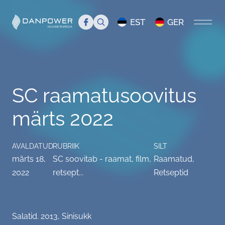
Search
EST
GER
AVALEHT
SC raamatusoovitus
MEIST
märts 2022
Tutvustus
TIIM
Juhtkond
Tiim
BLOGI
AVALDATUD
RUBRIIK
SILT
märts 18,
SC soovitab - raamat, film,
Raamatud
,
Danpower meedias
Liikmed
Servicecenter Danpower
2022
retsept...
Retseptid
Töökuulutus
Üritused
Salatid. 2013, Sinisukk
KKK
Info