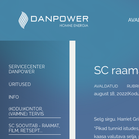
AVA
SC raam
SERVICECENTER
DANPOWER
ÜRITUSED
AVALDATUD
RUBRI
august 18, 2022
(Kodu
INFO
(KODU)KONTOR,
(VAIMNE) TERVIS
Selg sirgu. Harriet Gr
SC SOOVITAB - RAAMAT,
“Pikad tunnid istudes
FILM, RETSEPT...
kaasa valutava selja