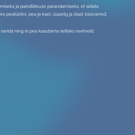
damiseks ja paindlikkuse parandamiseks, et aidata
s peatükiks: pea ja kael; ülaselg ja õlad; käsivarred;
 ravida ning ei pea kasutama selleks ravimeid.