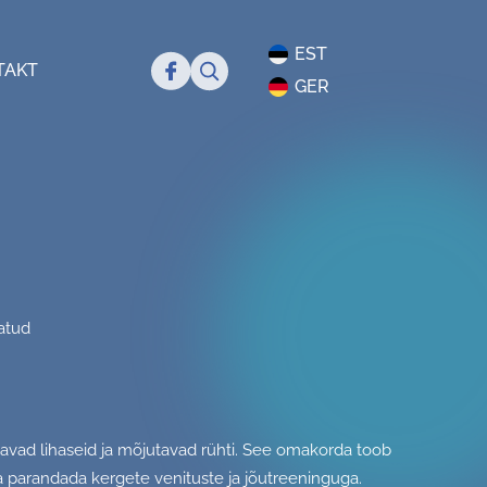
EST
Search
TAKT
GER
atud
ndavad lihaseid ja mõjutavad rühti. See omakorda toob
ja parandada kergete venituste ja jõutreeninguga.