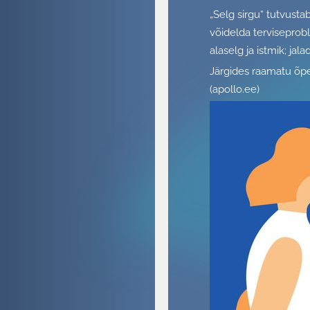
„Selg sirgu“ tutvusta
võidelda terviseprobl
alaselg ja istmik; jalad
Järgides raamatu õpet
(apollo.ee)