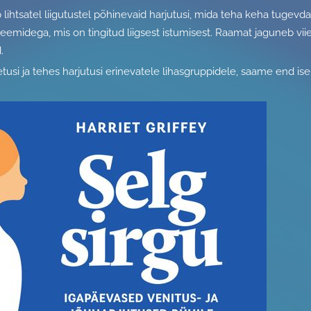
b lihtsatel liigutustel põhinevaid harjutusi, mida teha keha tugev
eemidega, mis on tingitud liigsest istumisest. Raamat jaguneb viiek
.
usi ja tehes harjutusi erinevatele lihasgruppidele, saame end ise