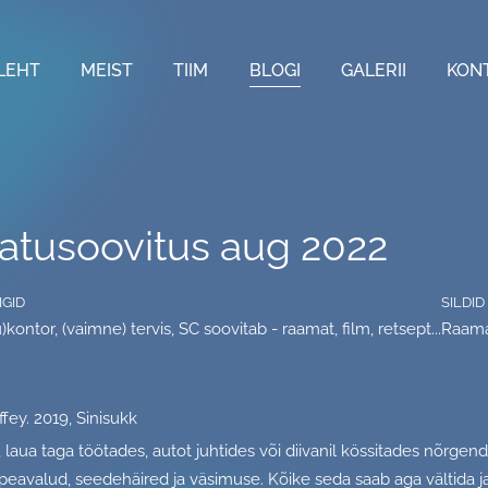
LEHT
MEIST
TIIM
BLOGI
GALERII
KON
atusoovitus aug 2022
IGID
SILDID
)kontor, (vaimne) tervis
,
SC soovitab - raamat, film, retsept...
Raam
iffey. 2019, Sinisukk
, laua taga töötades, autot juhtides või diivanil kössitades nõrge
, peavalud, seedehäired ja väsimuse. Kõike seda saab aga vältida 