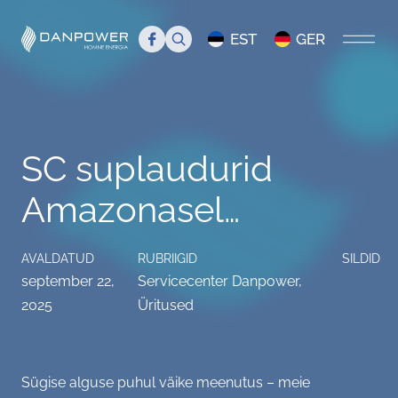
Search
EST
GER
AVALEHT
SC suplaudurid
MEIST
Amazonasel…
Tutvustus
TIIM
Juhtkond
Tiim
BLOGI
AVALDATUD
RUBRIIGID
SILDID
september 22,
Servicecenter Danpower
,
Danpower meedias
Liikmed
Servicecenter Danpower
2025
Üritused
Töökuulutus
Üritused
Sügise alguse puhul väike meenutus – meie
KKK
Info