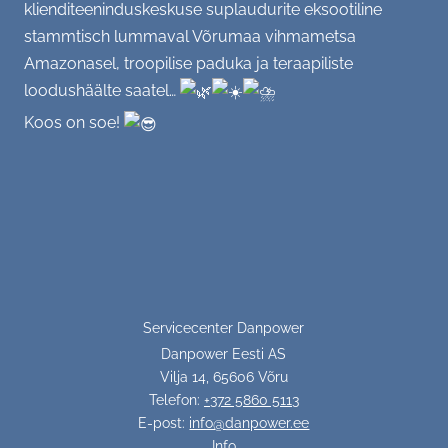
klienditeeninduskeskuse suplaudurite eksootiline
(Kodu)kontor, (vaimne) tervis
stammtisch lummaval Võrumaa vihmametsa
Amazonasel, troopilise paduka ja
teraapiliste
SC soovitab - raamat, film, retsept...
loodushäälte saatel…
Koos on soe!
GALERII
Tiim
KONTAKT
Üritused
Büroo
Servicecenter Danpower
Aktsioonid
Danpower Eesti AS
Vilja 14, 65606 Võru
Varia
Telefon:
+372 5860 5113
E-post:
info@danpower.ee
Info