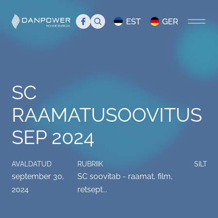
Search
EST
GER
AVALEHT
SC
MEIST
RAAMATUSOOVITUS
Tutvustus
TIIM
SEP 2024
Juhtkond
Tiim
BLOGI
Danpower meedias
Liikmed
Servicecenter Danpower
AVALDATUD
RUBRIIK
SILT
september 30,
SC soovitab - raamat, film,
Töökuulutus
Üritused
2024
retsept...
KKK
Info