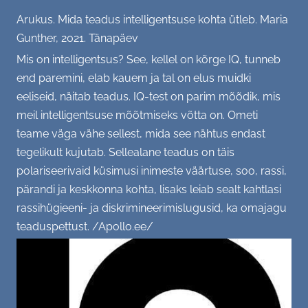
Arukus. Mida teadus intelligentsuse kohta ütleb. Maria
(Kodu)kontor, (vaimne) tervis
Gunther, 2021. Tänapäev
SC soovitab - raamat, film, retsept...
Mis on intelligentsus? See, kellel on kõrge IQ, tunneb
end paremini, elab kauem ja tal on elus muidki
GALERII
eeliseid, näitab teadus. IQ-test on parim mõõdik, mis
meil intelligentsuse mõõtmiseks võtta on. Ometi
Tiim
KONTAKT
teame väga vähe sellest, mida see nähtus endast
tegelikult kujutab. Sellealane teadus on täis
Üritused
polariseerivaid küsimusi inimeste väärtuse, soo, rassi,
pärandi ja keskkonna kohta, lisaks leiab sealt kahtlasi
Büroo
rassihügieeni- ja diskrimineerimislugusid, ka omajagu
teaduspettust. /Apollo.ee/
Aktsioonid
Varia