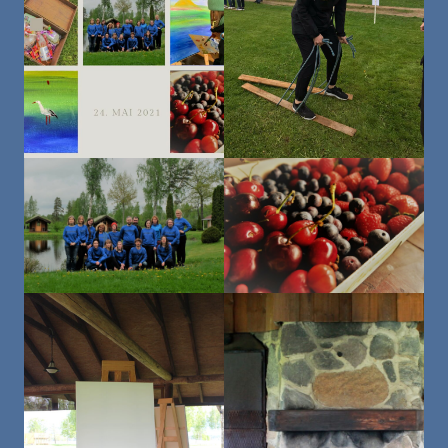
(Kodu)kontor, (vaimne) tervis
Büroo
SC soovitab - raamat, film, retsept...
Aktsioonid
Varia
KONTAKT