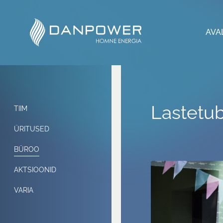
AVA
Lastetu
TIIM
ÜRITUSED
BÜROO
AKTSIOONID
VARIA