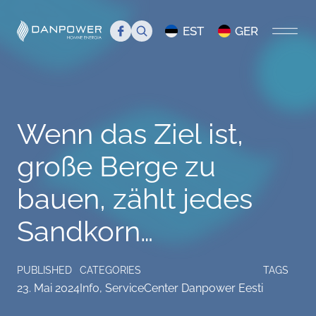
Search
EST
GER
STARTSEITE
Wenn das Ziel ist,
ÜBER UNS
große Berge zu
Einführung
TEAM
bauen, zählt jedes
Management
Team
BLOG
Sandkorn…
Danpower in den Medien
Mitglieder
ServiceCenter Danpower Eesti
Stellenanzeige
Veranstaltungen
PUBLISHED
CATEGORIES
TAGS
23. Mai 2024
Info
,
ServiceCenter Danpower Eesti
FAQ
Info