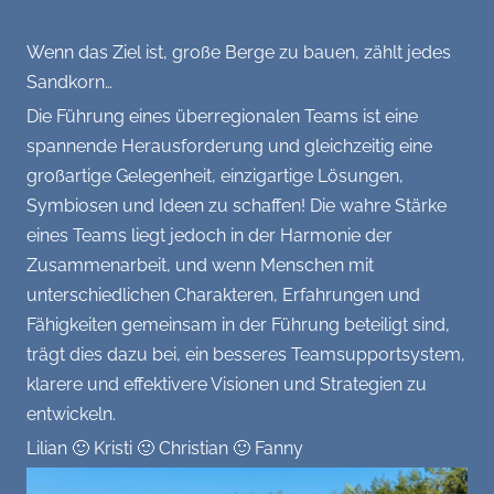
Home(Office), (geistige) Gesundheit
Wenn das Ziel ist, große Berge zu bauen, zählt jedes
Empfehlungen: Bücher, Filme, Rezepte
Sandkorn…
usw.
Die Führung eines überregionalen Teams ist eine
spannende Herausforderung und gleichzeitig eine
GALERIE
großartige Gelegenheit, einzigartige Lösungen,
Symbiosen und Ideen zu schaffen! Die wahre Stärke
Team
KONTAKT
eines Teams liegt jedoch in der Harmonie der
Veranstaltungen
Zusammenarbeit, und wenn Menschen mit
unterschiedlichen Charakteren, Erfahrungen und
Büro
Fähigkeiten gemeinsam in der Führung beteiligt sind,
trägt dies dazu bei, ein besseres Teamsupportsystem,
Aktionen
klarere und effektivere Visionen und Strategien zu
entwickeln.
Varia
Lilian 🙂 Kristi 🙂 Christian 🙂 Fanny