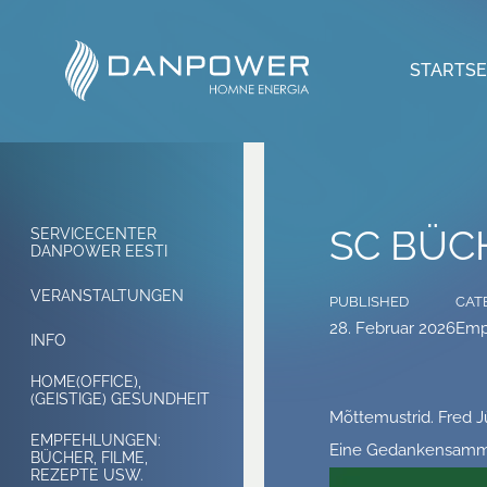
STARTSE
SC BÜC
SERVICECENTER
DANPOWER EESTI
VERANSTALTUNGEN
PUBLISHED
CAT
28. Februar 2026
Emp
INFO
HOME(OFFICE),
(GEISTIGE) GESUNDHEIT
Mõttemustrid. Fred J
EMPFEHLUNGEN:
Eine Gedankensammlu
BÜCHER, FILME,
REZEPTE USW.