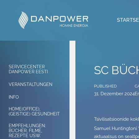
STARTSE
SC BÜC
SERVICECENTER
DANPOWER EESTI
VERANSTALTUNGEN
PUBLISHED
C
31. Dezember 2024
E
INFO
HOME(OFFICE),
(GEISTIGE) GESUNDHEIT
Tsivilisatsioonide 
EMPFEHLUNGEN:
Samuel Huntingtoni “
BÜCHER, FILME,
REZEPTE USW.
aktuaalsus on sealtp