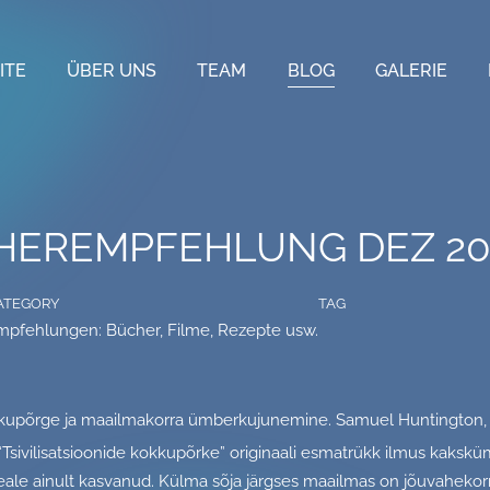
ITE
ÜBER UNS
TEAM
BLOG
GALERIE
HEREMPFEHLUNG DEZ 20
ATEGORY
TAG
mpfehlungen: Bücher, Filme, Rezepte usw.
kokkupõrge ja maailmakorra ümberkujunemine. Samuel Huntington
Tsivilisatsioonide kokkupõrke” originaali esmatrükk ilmus kaksk
eale ainult kasvanud. Külma sõja järgses maailmas on jõuvahekor