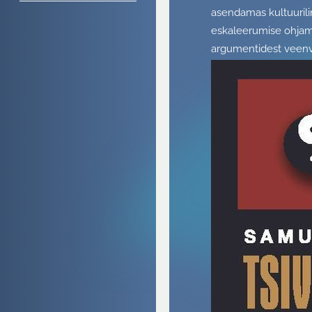
asendamas kultuurilin
eskaleerumise ohjami
argumentidest veenv