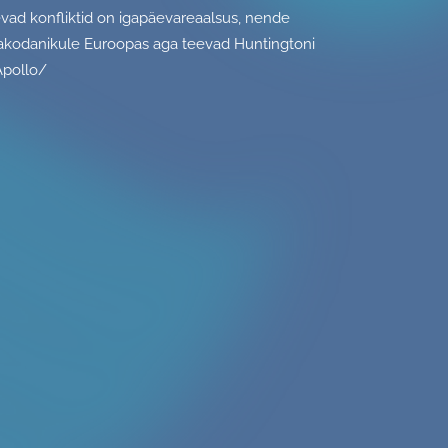
kevad konfliktid on igapäevareaalsus, nende
avakodanikule Euroopas aga teevad Huntingtoni
Apollo/