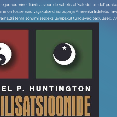
e joondumine. Tsivilisatsioonide vahelistel ‘valedel piiridel’ puh
ne on tõsisemaid väljakutseid Euroopa ja Ameerika liidritele. T
amaltki tema sõnumi selgeks lävepakul tunglevad pagulased. /