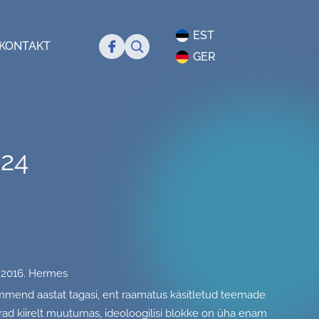
EST
Search
KONTAKT
GER
24
, 2016. Hermes
ümmend aastat tagasi, ent raamatus käsitletud teemade
rad kiirelt muutumas, ideoloogilisi blokke on üha enam