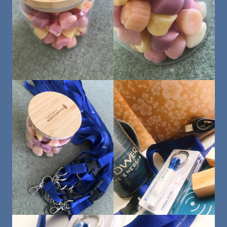
Home(Office), (geistige) Gesundheit
Büro
Empfehlungen: Bücher, Filme, Rezepte
Aktionen
usw.
Varia
KONTAKT