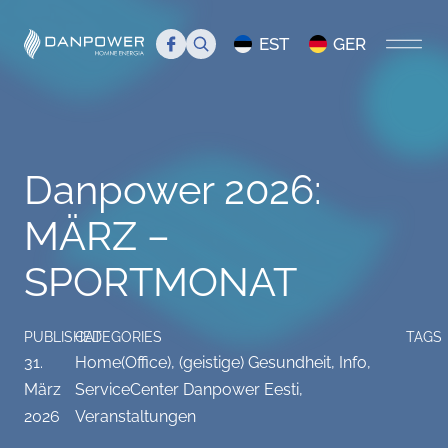
Search
EST
GER
STARTSEITE
Danpower 2026:
ÜBER UNS
MÄRZ –
Einführung
TEAM
SPORTMONAT
Management
Team
BLOG
Danpower in den Medien
Mitglieder
ServiceCenter Danpower Eesti
PUBLISHED
CATEGORIES
TAGS
31.
Home(Office), (geistige) Gesundheit
,
Info
,
Stellenanzeige
Veranstaltungen
März
ServiceCenter Danpower Eesti
,
2026
Veranstaltungen
FAQ
Info