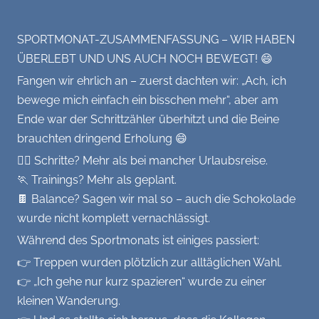
Home(Office), (geistige) Gesundheit
SPORTMONAT-ZUSAMMENFASSUNG – WIR HABEN
Empfehlungen: Bücher, Filme, Rezepte
ÜBERLEBT UND UNS AUCH NOCH BEWEGT! 😄
usw.
Fangen wir ehrlich an – zuerst dachten wir: „Ach, ich
GALERIE
bewege mich einfach ein bisschen mehr“, aber am
Ende war der Schrittzähler überhitzt und die Beine
Team
KONTAKT
brauchten dringend Erholung 😄
🚶‍♀️ Schritte? Mehr als bei mancher Urlaubsreise.
Veranstaltungen
🏃 Trainings? Mehr als geplant.
🍫 Balance? Sagen wir mal so – auch die Schokolade
Büro
wurde nicht komplett vernachlässigt.
Während des Sportmonats ist einiges passiert:
Aktionen
👉 Treppen wurden plötzlich zur alltäglichen Wahl.
Varia
👉 „Ich gehe nur kurz spazieren“ wurde zu einer
kleinen Wanderung.