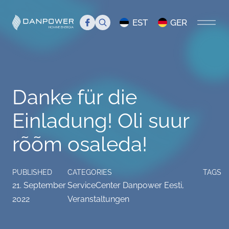
Search
EST
GER
STARTSEITE
Danke für die
ÜBER UNS
Einladung! Oli suur
Einführung
TEAM
rõõm osaleda!
Management
Team
BLOG
Danpower in den Medien
Mitglieder
ServiceCenter Danpower Eesti
PUBLISHED
CATEGORIES
TAGS
21. September
ServiceCenter Danpower Eesti
,
Stellenanzeige
Veranstaltungen
2022
Veranstaltungen
FAQ
Info