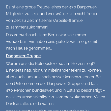
Es ist eine große Freude, eines der 470 Danpower-
Home(Office), (geistige) Gesundheit
Mitglieder zu sein, und wer würde sich nicht freuen,
Empfehlungen: Bücher, Filme, Rezepte
von Zeit zu Zeit mit seiner (Arbeits-)Familie
usw.
zusammenzukommen!
GALERIE
Das vorweihnachtliche Berlin war wie immer
wunderbar -wir haben eine gute Dosis Energie mit
Team
KONTAKT
nach Hause genommen…
Danpower Gruppe
Veranstaltungen
Warum uns die Betriebsfeier so am Herzen liegt?
Einerseits natürlich um miteinander feiern zu können,
Büro
aber auch, um uns noch besser kennenzulernen. Bei
den
Unternehmen der Danpower-Gruppe sind fast
Aktionen
470 Personen bundesweit und in Estland beschäftigt –
Varia
da ist es umso wichtiger zusammenzukommen. Vielen
Dank an alle, die da waren!