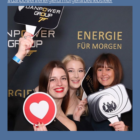
#danpower
#energiefürmorgen
#betriebsfeier