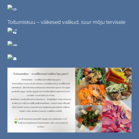
(Kodu)kontor, (vaimne) tervis
Toitumiskuu – väikesed valikud, suur mõju tervisele
SC soovitab - raamat, film, retsept...
GALERII
Tiim
KONTAKT
Üritused
Büroo
Aktsioonid
Varia