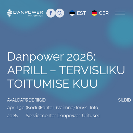
Search
EST
GER
AVALEHT
Danpower 2026:
MEIST
APRILL – TERVISLIKU
Tutvustus
TIIM
TOITUMISE KUU
Juhtkond
Tiim
BLOGI
Danpower meedias
Liikmed
Servicecenter Danpower
AVALDATUD
RUBRIIGID
SILDID
aprill 30,
(Kodu)kontor, (vaimne) tervis
,
Info
,
Töökuulutus
Üritused
2026
Servicecenter Danpower
,
Üritused
KKK
Info