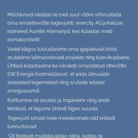
(Kodu)kontor, (vaimne) tervis
Möödunud nädalal oli meil suur rõõm võõrustada
oma emaettevõtte tegevjuhti, enercity AG juhatuse
SC soovitab - raamat, film, retsept...
esimeest Aurélie Alemanyd, kes külastas meid
esmakordselt!
GALERII
Visiidi käigus tutvustasime oma igapäevast tööd,
Tiim
KONTAKT
arutasime käimasolevaid projekte ning tulevikuplaane.
Ühtlasi külastasime ka värskelt omandatud ettevõtte
Üritused
SW Energia tootmisüksust, et anda ülevaade
sealsetest tegemistest ning arutada edasisi
Büroo
arengusuundi.
Kohtumine oli sisukas ja inspireeriv ning andis
Aktsioonid
kinnitust, et liigume ühiselt õiges suunas.
Varia
Tegevjuhi sõnad meie meeskonnale olid eriliselt
tunnustavad:
“Oli tõeliselt muljetavaldav näha, kuidas te