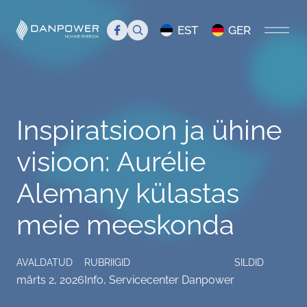
Search
EST
GER
AVALEHT
Inspiratsioon ja ühine
MEIST
visioon: Aurélie
Tutvustus
TIIM
Alemany külastas
Juhtkond
Tiim
BLOGI
meie meeskonda
Danpower meedias
Liikmed
Servicecenter Danpower
Töökuulutus
Üritused
AVALDATUD
RUBRIIGID
SILDID
märts 2, 2026
Info
,
Servicecenter Danpower
KKK
Info