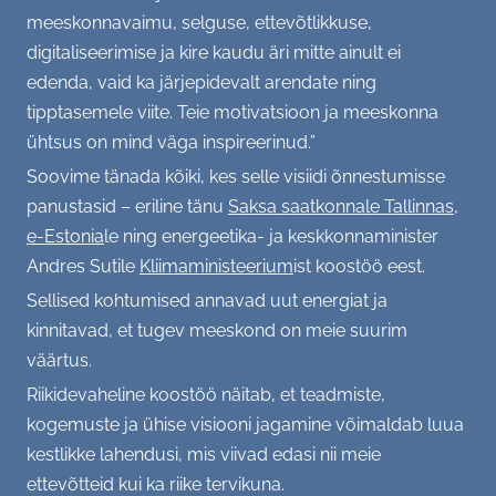
meeskonnavaimu, selguse, ettevõtlikkuse,
digitaliseerimise ja kire kaudu äri mitte ainult ei
edenda, vaid ka järjepidevalt arendate ning
tipptasemele viite. Teie motivatsioon ja meeskonna
ühtsus on mind väga inspireerinud.”
Soovime tänada kõiki, kes selle visiidi õnnestumisse
panustasid – eriline tänu
Saksa saatkonnale Tallinnas
,
e-Estonia
le ning energeetika- ja keskkonnaminister
Andres Sutile
Kliimaministeerium
ist koostöö eest.
Sellised kohtumised annavad uut energiat ja
kinnitavad, et tugev meeskond on meie suurim
väärtus.
Riikidevaheline koostöö näitab, et teadmiste,
kogemuste ja ühise visiooni jagamine võimaldab luua
kestlikke lahendusi, mis viivad edasi nii meie
ettevõtteid kui ka riike tervikuna.