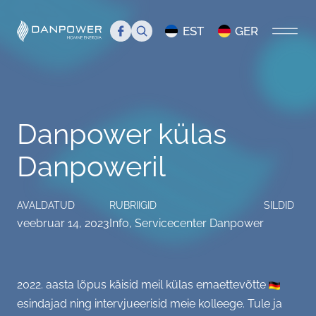
Search
EST
GER
AVALEHT
Danpower külas
MEIST
Danpoweril
Tutvustus
TIIM
Juhtkond
Tiim
BLOGI
AVALDATUD
RUBRIIGID
SILDID
veebruar 14, 2023
Info
,
Servicecenter Danpower
Danpower meedias
Liikmed
Servicecenter Danpower
Töökuulutus
Üritused
2022. aasta lõpus käisid meil külas emaettevõtte
esindajad ning intervjueerisid meie kolleege. Tule ja
KKK
Info